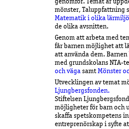
genomför. Temat är uppdel
mönster, Taluppfattning 
Matematik i olika lärmilj
de olika avsnitten.
Genom att arbeta med tem
får barnen möjlighet att 
att använda dem. Barnen b
med grundskolans NTA-
och väga
samt
Mönster oc
Utvecklingen av temat mö
Ljungbergsfonden.
Stiftelsen Ljungbergsfond
möjligheter för barn och 
skaffa spetskompetens i
entreprenörskap i syfte at