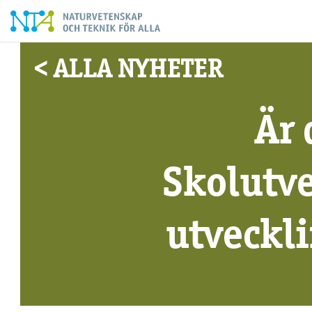
< ALLA NYHETER
Är
Skolutv
utveckl